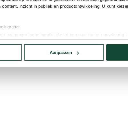
 content, inzicht in publiek en productontwikkeling. U kunt kiez
 ook graag:
er uw geografische locatie, die tot een paar meter nauwkeurig k
n door het actief te scannen op specifieke eigenschappen (fingerp
onlijke gegevens worden verwerkt en stel uw voorkeuren in he
Aanpassen
jzigen of intrekken in de Cookieverklaring.
nhoud en advertenties aan op wat jij interessant vindt, maken w
onze site nóg beter kunnen maken. We delen deze informatie oo
 analyse. Zij kunnen dit combineren met gegevens die je al met 
oorkeuren. Bekijk voor meer details ons
cookie-beleid
.
erden
die uw gegevens kunnen ontvangen en verwerken.