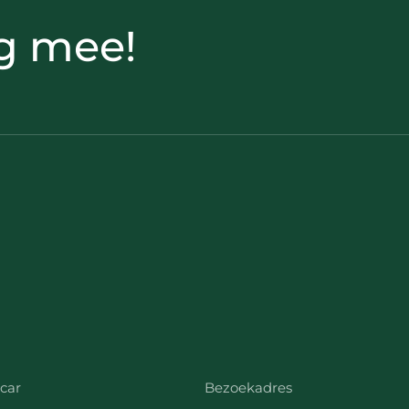
g mee!
car
Bezoekadres