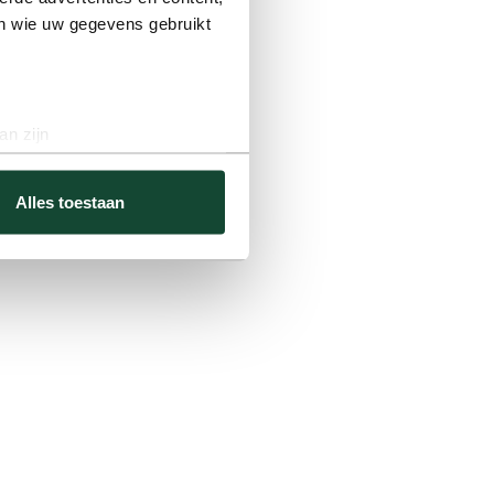
en wie uw gegevens gebruikt
an zijn
rinting)
t
detailgedeelte
in. U kunt uw
Alles toestaan
e social media-functies
k met onze partners voor
hen hebt gedeeld. Zo sluit