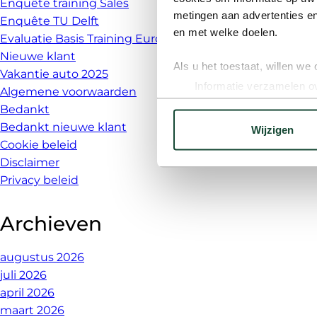
Enquête training Sales
metingen aan advertenties en
Enquête TU Delft
en met welke doelen.
Evaluatie Basis Training Euromobil
Nieuwe klant
Als u het toestaat, willen we
Vakantie auto 2025
Informatie verzamelen ov
Algemene voorwaarden
Uw apparaat identificere
Bedankt
Lees meer over hoe uw perso
Bedankt nieuwe klant
Wijzigen
toestemming op elk moment wi
Cookie beleid
Disclaimer
Met cookies passen we onze i
Privacy beleid
mogelijk en zien we hoe we 
social media, advertenties en
Archieven
alles optimaal aan op jouw v
augustus 2026
We werken samen met
19 d
juli 2026
april 2026
maart 2026