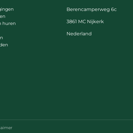
gingen
Berencamperweg 6c
en
3861 MC Nijkerk
n huren
Nederland
en
lden
laimer