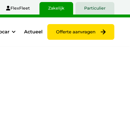
FlexFleet
Zakelijk
Particulier
pcar
Actueel
Offerte aanvragen