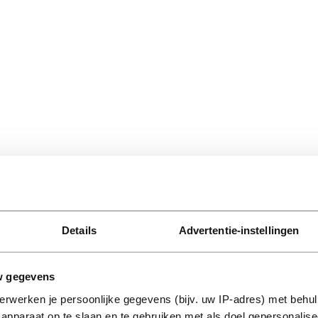
Details
Advertentie-instellingen
w gegevens
erwerken je persoonlijke gegevens (bijv. uw IP-adres) met behul
apparaat op te slaan en te gebruiken met als doel gepersonalise