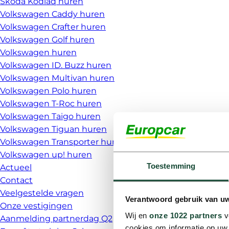
Škoda Kodiaq huren
Volkswagen Caddy huren
Volkswagen Crafter huren
Volkswagen Golf huren
Volkswagen huren
Volkswagen ID. Buzz huren
Volkswagen Multivan huren
Volkswagen Polo huren
Volkswagen T-Roc huren
Volkswagen Taigo huren
Volkswagen Tiguan huren
Volkswagen Transporter huren
Volkswagen up! huren
Toestemming
Actueel
Contact
Veelgestelde vragen
Verantwoord gebruik van u
Onze vestigingen
Wij en
onze 1022 partners
v
Aanmelding partnerdag Q2
cookies om informatie op uw 