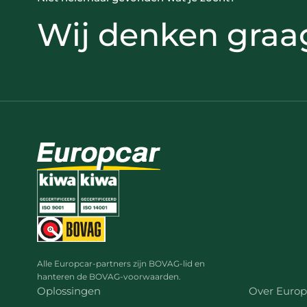
Wij denken graa
Alle Europcar-partners zijn BOVAG-lid en
hanteren de BOVAG-voorwaarden.
Oplossingen
Over Europ