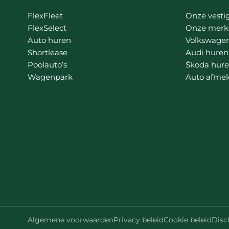
FlexFleet
Onze vesti
FlexSelect
Onze merk
Auto huren
Volkswage
Shortlease
Audi huren
Poolauto’s
Škoda hur
Wagenpark
Auto afme
Algemene voorwaarden
Privacy beleid
Cookie beleid
Disc