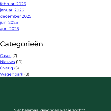
februari 2026
januari 2026
december 2025
juni 2025
april 2025
Categorieën
Cases
(7)
Nieuws
(10)
Overig
(5)
Wagenpark
(8)
Niet helemaal gevonden wat je zocht?