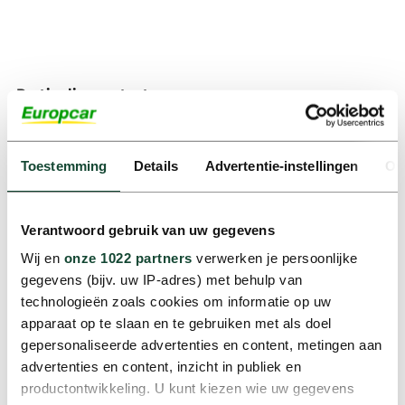
Particulier contact
customer.servicesnetherlands@europcar.com
Toestemming
Details
Advertentie-instellingen
Ov
31 20 899 4521
Verantwoord gebruik van uw gegevens
Wij en
onze 1022 partners
verwerken je persoonlijke
gegevens (bijv. uw IP-adres) met behulp van
technologieën zoals cookies om informatie op uw
Zakelijk contact
apparaat op te slaan en te gebruiken met als doel
gepersonaliseerde advertenties en content, metingen aan
sales.business@europcar.nl
advertenties en content, inzicht in publiek en
productontwikkeling. U kunt kiezen wie uw gegevens