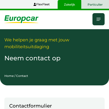
Naar
FlexFleet
Zakelijk
Particulier
hoofdinhoud
Menu
Home
We helpen je graag met jouw
mobiliteitsuitdaging
Neem contact op
Home
/
Contact
Contactformulier