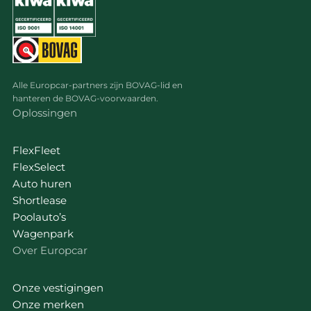
voorkeuren. Bekijk voor meer details ons
cookie-beleid
.
We werken samen met
19 derden
die uw gegevens
kunnen ontvangen en verwerken.
Alle Europcar-partners zijn BOVAG-lid en
hanteren de BOVAG-voorwaarden.
Oplossingen
FlexFleet
FlexSelect
Auto huren
Shortlease
Poolauto’s
Wagenpark
Over Europcar
Onze vestigingen
Onze merken