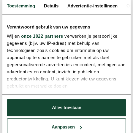
Toestemming
Details
Advertentie-instellingen
Ov
Verantwoord gebruik van uw gegevens
Wij en
onze 1022 partners
verwerken je persoonlijke
gegevens (bijv. uw IP-adres) met behulp van
technologieën zoals cookies om informatie op uw
apparaat op te slaan en te gebruiken met als doel
gepersonaliseerde advertenties en content, metingen aan
Operationeel Management (COO)
advertenties en content, inzicht in publiek en
Mobiliteit voor continuïteit en kostenbeheersing
productontwikkeling. U kunt kiezen wie uw gegevens
gebruikt en met welke doelen.
Als u het toestaat, willen we ook graag:
Andere verantwoordelijkheden of
Alles toestaan
Informatie verzamelen over uw geografische locatie,
uitdaging?
die tot een paar meter nauwkeurig kan zijn
Uw apparaat identificeren door het actief te scannen
We ondersteunen ook organisaties buiten de
Aanpassen
op specifieke eigenschappen (fingerprinting)
genoemde werkvelden. Of het nu gaat om drukke