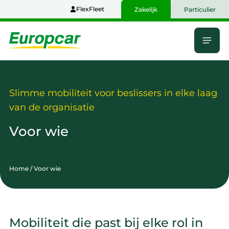
Naar
FlexFleet
Zakelijk
Particulier
hoofdinhoud
Menu
Home
Slimme mobiliteit voor beslissers in elke laag
van de organisatie
Voor wie
Home
/
Voor wie
Mobiliteit die past bij elke rol in