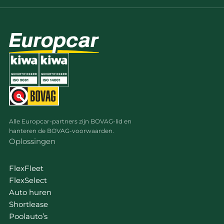
Alle Europcar-partners zijn BOVAG-lid en
hanteren de BOVAG-voorwaarden.
Oplossingen
FlexFleet
FlexSelect
Auto huren
Shortlease
Poolauto’s