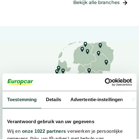
Bekijk alle branches
Toestemming
Details
Advertentie-instellingen
Ov
Verantwoord gebruik van uw gegevens
Wij en
onze 1022 partners
verwerken je persoonlijke
gegevens (bijv. uw IP-adres) met behulp van