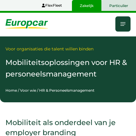
Naar
FlexFleet
Zakelijk
Particulier
hoofdinhoud
Menu
Home
Voor organisaties die talent willen binden
Mobiliteitsoplossingen voor
HR &
personeelsmanagement
Home
/
Voor wie
/
HR & Personeelsmanagement
Mobiliteit als onderdeel van je
employer branding