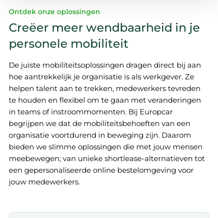
op wat jij interessant vindt, maken we social media-
Ontdek onze oplossingen
functies mogelijk en zien we hoe we onze site nóg beter
Creëer meer wendbaarheid in je
kunnen maken. We delen deze informatie ook met onze
personele mobiliteit
partners voor social media, advertenties en analyse. Zij
kunnen dit combineren met gegevens die je al met hen
De juiste mobiliteitsoplossingen dragen direct bij aan
hebt gedeeld. Zo sluit alles optimaal aan op jouw
hoe aantrekkelijk je organisatie is als werkgever. Ze
voorkeuren. Bekijk voor meer details ons
cookie-beleid
.
helpen talent aan te trekken, medewerkers tevreden
te houden en flexibel om te gaan met veranderingen
We werken samen met
19 derden
die uw gegevens
in teams of instroommomenten. Bij Europcar
kunnen ontvangen en verwerken.
begrijpen we dat de mobiliteitsbehoeften van een
organisatie voortdurend in beweging zijn. Daarom
bieden we slimme oplossingen die met jouw mensen
meebewegen; van unieke shortlease-alternatieven tot
een gepersonaliseerde online bestelomgeving voor
jouw medewerkers.