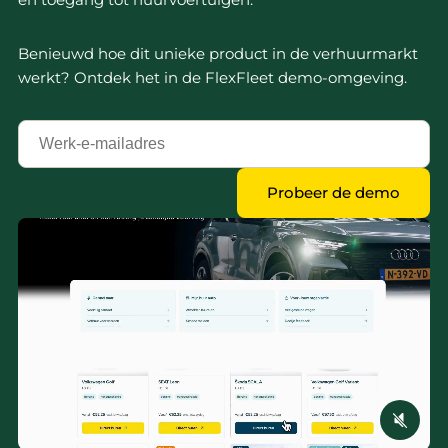
Benieuwd hoe dit unieke product in de verhuurmarkt
werkt? Ontdek het in de FlexFleet demo-omgeving.
Jouw
zakelijk
e-
Probeer de demo
mailadres
*