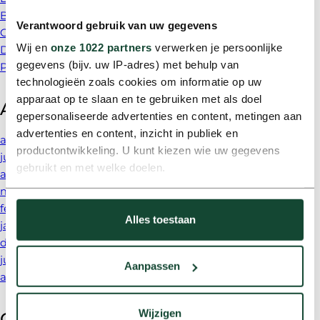
Bedankt nieuwe klant
Verantwoord gebruik van uw gegevens
Cookie beleid
Wij en
onze 1022 partners
verwerken je persoonlijke
Disclaimer
gegevens (bijv. uw IP-adres) met behulp van
Privacy beleid
technologieën zoals cookies om informatie op uw
apparaat op te slaan en te gebruiken met als doel
Archieven
gepersonaliseerde advertenties en content, metingen aan
advertenties en content, inzicht in publiek en
augustus 2026
productontwikkeling. U kunt kiezen wie uw gegevens
juli 2026
gebruikt en met welke doelen.
april 2026
maart 2026
Als u het toestaat, willen we ook graag:
februari 2026
Alles toestaan
Informatie verzamelen over uw geografische locatie,
januari 2026
die tot een paar meter nauwkeurig kan zijn
december 2025
Uw apparaat identificeren door het actief te scannen
juni 2025
Aanpassen
op specifieke eigenschappen (fingerprinting)
april 2025
Lees meer over hoe uw persoonlijke gegevens worden
verwerkt en stel uw voorkeuren in het
detailgedeelte
in.
Wijzigen
Categorieën