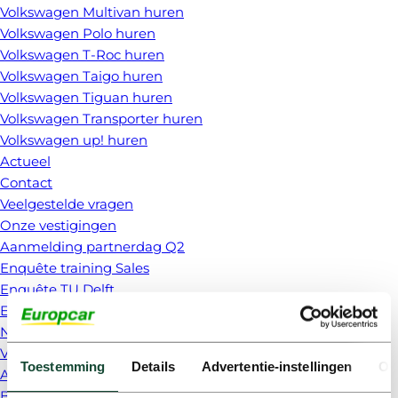
Volkswagen Multivan huren
Volkswagen Polo huren
Volkswagen T-Roc huren
Volkswagen Taigo huren
Volkswagen Tiguan huren
Volkswagen Transporter huren
Volkswagen up! huren
Actueel
Contact
Veelgestelde vragen
Onze vestigingen
Aanmelding partnerdag Q2
Enquête training Sales
Enquête TU Delft
Evaluatie Basis Training Euromobil
Nieuwe klant
Vakantie auto 2025
Toestemming
Details
Advertentie-instellingen
Ov
Algemene voorwaarden
Bedankt