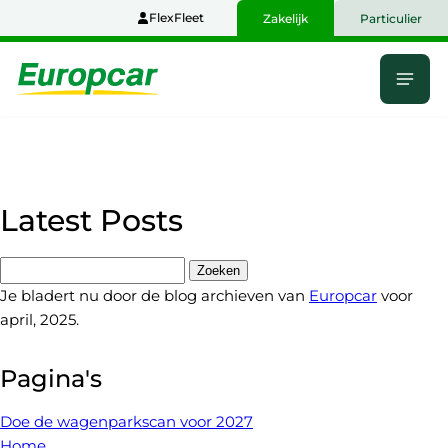
Naar
FlexFleet
Zakelijk
Particulier
hoofdinhoud
Menu
Home
Latest Posts
Zoeken
naar:
Je bladert nu door de blog archieven van
Europcar
voor
april, 2025.
Pagina's
Doe de wagenparkscan voor 2027
Home